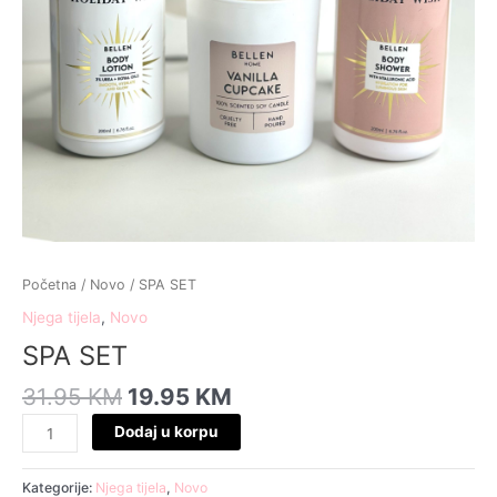
Početna
/
Novo
/ SPA SET
Njega tijela
,
Novo
SPA SET
31.95
KM
19.95
KM
Dodaj u korpu
Kategorije:
Njega tijela
,
Novo