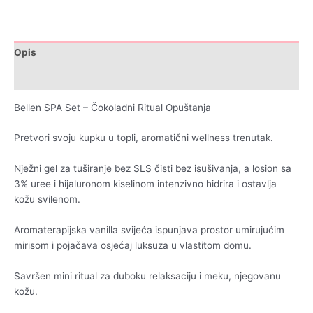
Opis
Recenzije (0)
Bellen SPA Set – Čokoladni Ritual Opuštanja
Pretvori svoju kupku u topli, aromatični wellness trenutak.
Nježni gel za tuširanje bez SLS čisti bez isušivanja, a losion sa
3% uree i hijaluronom kiselinom intenzivno hidrira i ostavlja
kožu svilenom.
Aromaterapijska vanilla svijeća ispunjava prostor umirujućim
mirisom i pojačava osjećaj luksuza u vlastitom domu.
Savršen mini ritual za duboku relaksaciju i meku, njegovanu
kožu.