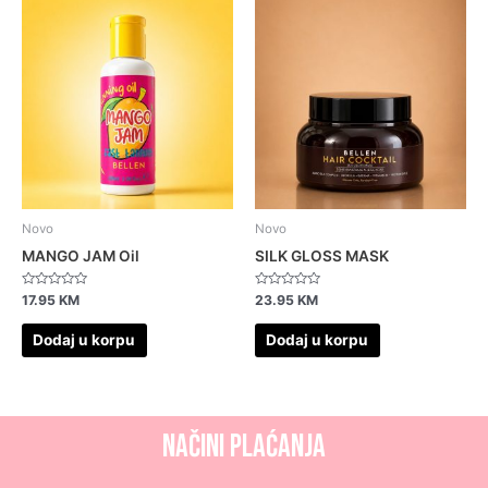
Novo
Novo
MANGO JAM Oil
SILK GLOSS MASK
Ocjenjeno
Ocjenjeno
17.95
KM
23.95
KM
0
0
od
od
5
5
Dodaj u korpu
Dodaj u korpu
NAČINI PLAĆANJA