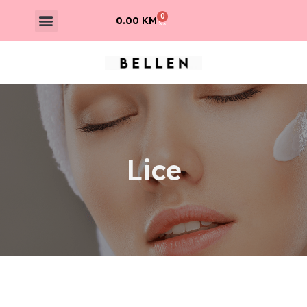
Skip
Menu
0
Cart
0.00
KM
to
content
Lice