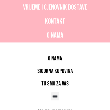
Vrijeme i CJENOVNIK dostave
Kontakt
O nama
O nama
Sigurna kupovina
Tu smo za vas
Menu
SSL sigurnosna veza