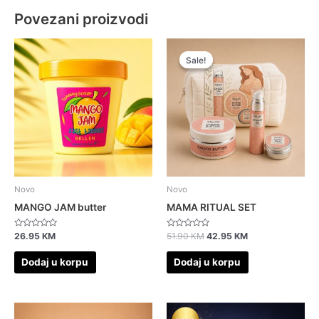
Povezani proizvodi
Original
Current
price
price
Sale!
Sale!
was:
is:
51.90 KM.
42.95 KM.
Novo
Novo
MANGO JAM butter
MAMA RITUAL SET
Ocjenjeno
Ocjenjeno
26.95
KM
51.90
KM
42.95
KM
0
0
od
od
5
5
Dodaj u korpu
Dodaj u korpu