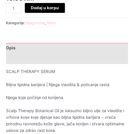
Dodaj u korpu
Kategorije:
Njega kose
,
Novo
Opis
Recenzije (0)
SCALP THERAPY SERUM
Biljna lipidna barijera | Njega vlasišta & poticanje rasta
Njega koja počinje od korijena.
Scalp Therapy Botanical Oil je luksuzno biljno ulje za vlasište i
vrhove kose koje djeluje kao biljna lipidna barijera – vraća
prirodnu ravnotežu kože glave, jača korijen i stvara optimalne
uslove za zdrav rast kose.