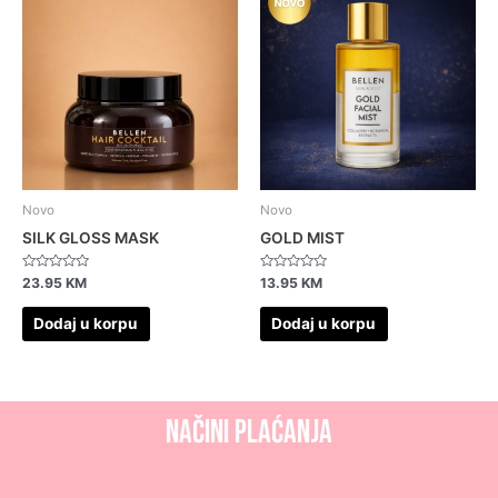
Novo
Novo
SILK GLOSS MASK
GOLD MIST
Ocjenjeno
Ocjenjeno
23.95
KM
13.95
KM
0
0
od
od
5
5
Dodaj u korpu
Dodaj u korpu
NAČINI PLAĆANJA