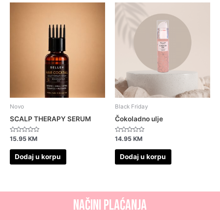
Novo
Black Friday
SCALP THERAPY SERUM
Čokoladno ulje
Ocjenjeno
Ocjenjeno
15.95
KM
14.95
KM
0
0
od
od
5
5
Dodaj u korpu
Dodaj u korpu
NAČINI PLAĆANJA