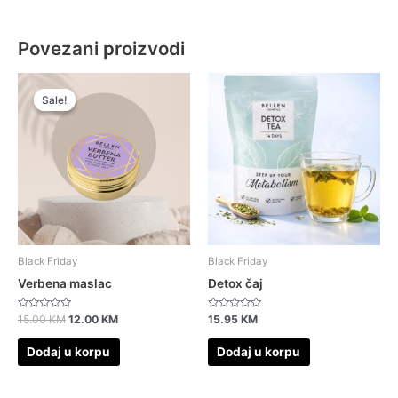
Povezani proizvodi
Original
Current
price
price
Sale!
Sale!
was:
is:
15.00 KM.
12.00 KM.
Black Friday
Black Friday
Verbena maslac
Detox čaj
Ocjenjeno
Ocjenjeno
15.00
KM
12.00
KM
15.95
KM
0
0
od
od
5
5
Dodaj u korpu
Dodaj u korpu