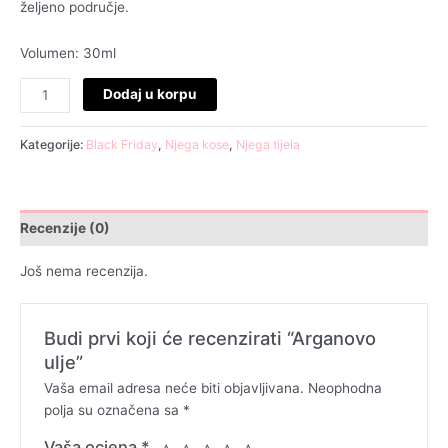
željeno područje.
Volumen: 30ml
Dodaj u korpu
Kategorije:
Black Friday
,
Njega kose
,
Njega tijela
Recenzije (0)
Još nema recenzija.
Budi prvi koji će recenzirati “Arganovo
ulje”
Vaša email adresa neće biti objavljivana.
Neophodna
polja su označena sa
*
Vaša ocjena
*