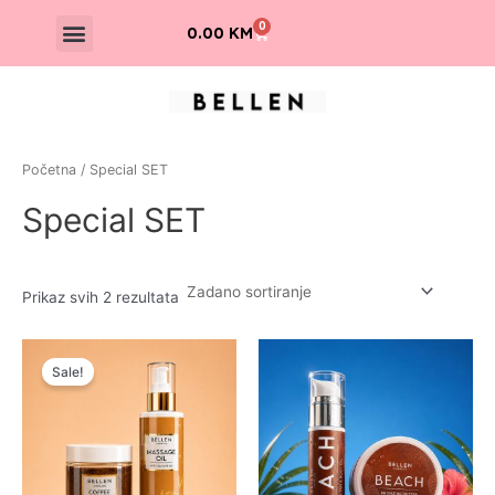
Skip
Menu
0
Cart
0.00
KM
to
content
Početna
/ Special SET
Special SET
Prikaz svih 2 rezultata
Original
Current
price
price
Sale!
was:
is:
34.95 KM.
24.95 KM.