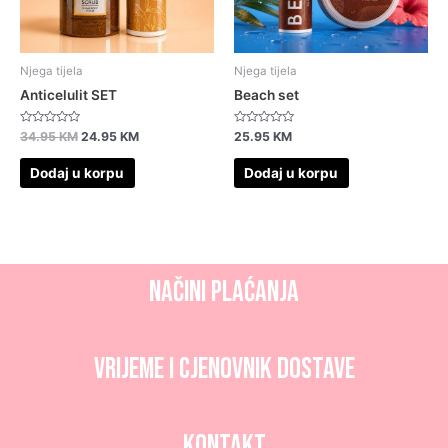
Njega tijela
Njega tijela
Anticelulit SET
Beach set
Ocjenjeno
Ocjenjeno
34.95
KM
24.95
KM
25.95
KM
0
0
od
od
5
5
Dodaj u korpu
Dodaj u korpu
NAČINI PLAĆANJA
Vrijeme i CJENOVNIK dostave
Kontakt